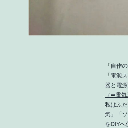
「自作の
「電源ス
器と電源
（➡電気
私はふだ
気」「ソ
をDIY