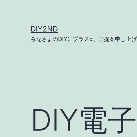
コ
ン
テ
DIY2ND
ン
みなさまのDIYにプラスα、ご提案申し上
ツ
へ
ス
キ
ッ
プ
DIY電