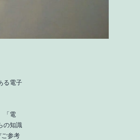
ある電子
」「電
らの知識
ぞご参考