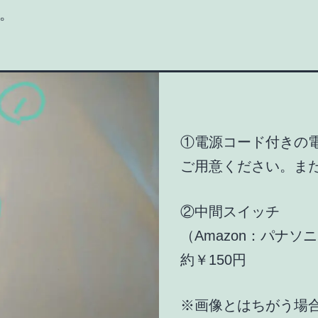
。
①電源コード付きの
ご用意ください。ま
②中間スイッチ
（Amazon：パナ
約￥150円
※画像とはちがう場