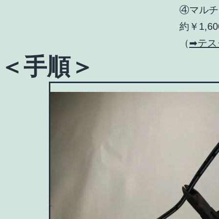
④マルチ
約￥1,6
（
➡テス
＜手順＞