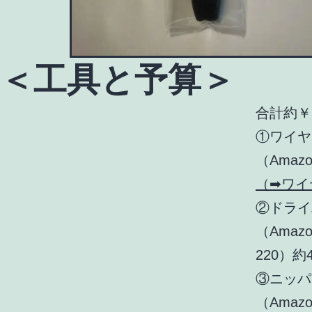
＜工具と予算＞
合計約￥3
①ワイヤ
（Ama
（➡ワイ
②ドライ
（Amaz
220）約
③ニッパ
（Amaz