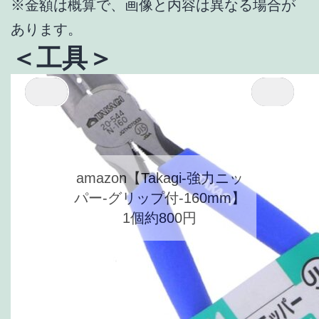
※金額は概算で、画像と内容は異なる場合が
あります。
＜工具＞
amazon【Takagi-強力ニッ
パー-グリップ付-160mm】
1個約800円