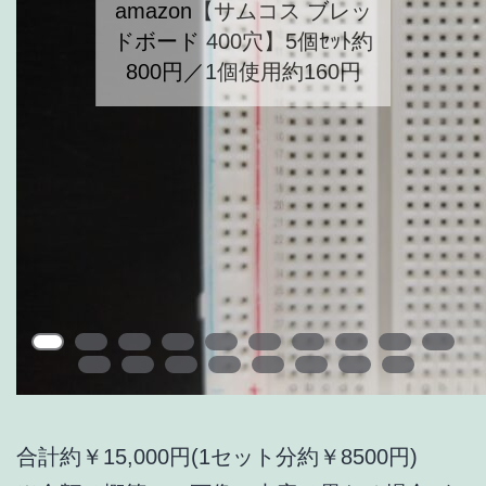
amazon【サムコス ブレッ
ドボード 400穴】5個ｾｯﾄ約
800円／1個使用約160円
合計約￥15,000円(1セット分約￥8500円)