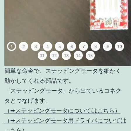
1
2
3
4
5
6
7
8
9
10
11
12
13
14
15
簡単な命令で、ステッピングモータを細かく
動かしてくれる部品です。
「ステッピングモータ」から出ているコネク
タとつなげます。
（➡ステッピングモータについてはこちら）
（➡ステッピングモータ用ドライバについては
こちら）