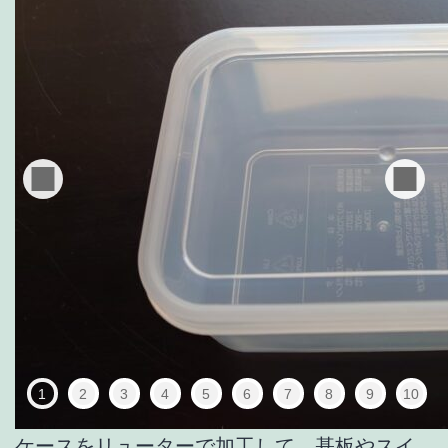
1
2
3
4
5
6
7
8
9
10
ケースをリューターで加工して、基板やスイ