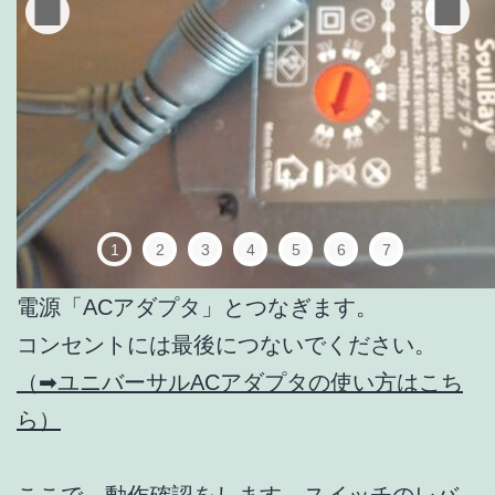
1
2
3
4
5
6
7
電源「ACアダプタ」とつなぎます。
コンセントには最後につないでください。
（➡ユニバーサルACアダプタの使い方はこち
ら）