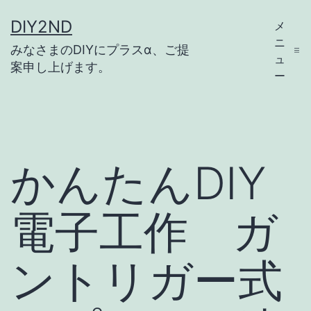
コ
DIY2ND
メ
ン
ニ
みなさまのDIYにプラスα、ご提
テ
ュ
案申し上げます。
ー
ン
ツ
へ
ス
かんたんDIY
キ
ッ
電子工作 ガ
プ
ントリガー式