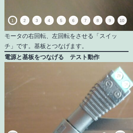
1
2
3
4
5
6
7
8
9
10
モータの右回転、左回転をさせる「スイッ
チ」です。基板とつなげます。
電源と基板をつなげる テスト動作