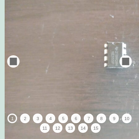
1
2
3
4
5
6
7
8
9
10
11
12
13
14
15