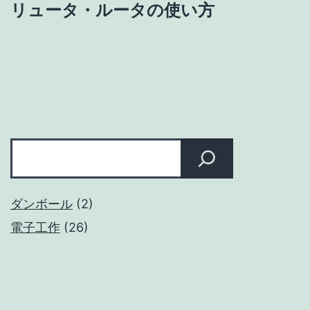
リュータ・ルータの使い方
ゲ
ー
シ
ョ
検
ン
索
ダンボール
(2)
電子工作
(26)