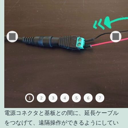
1
2
3
4
5
6
7
電源コネクタと基板との間に、延長ケーブル
をつなげて、遠隔操作ができるようにしてい