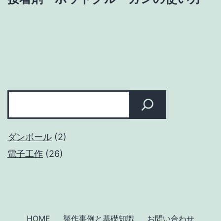
ゲ
ー
シ
ョ
検
ン
索
ダンボール
(2)
電子工作
(26)
HOME
製作事例と基礎知識
お問い合わせ