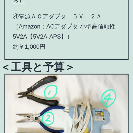
ら）
④電源ＡＣアダプタ ５Ｖ ２Ａ
（Amazon：ACアダプタ 小型高信頼性
5V2A【5V2A-APS】）
約￥1,000円
＜工具と予算＞